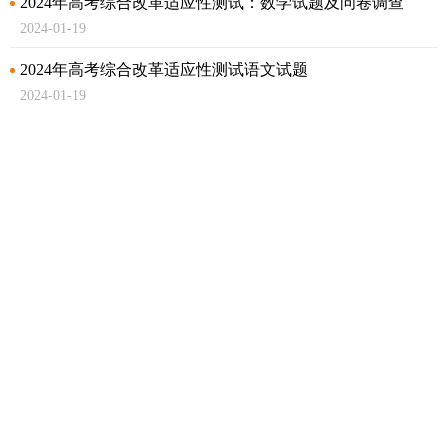
2024年高考综合改革适应性测试：数学试题及问卷调查
2024-01-19
2024年高考综合改革适应性测试语文试题
2024-01-19
教育硕士考试有哪些新变化
2023-08-25
2024年全国硕士研究生招生考试《教育综合考试大纲》正
式公布
2023-08-23
丁薛祥在检查2023年高考准备工作时强调
以极端负责的精
神做好高考组织工作 确保高考安全平稳顺利
2023-06-08
2023年同等学力人员申请硕士学位外国语水平和学科综合
水平全国统一考试报名通知
2023-02-16